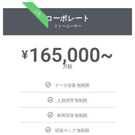
人気
コーポレート
２１〜ユーザー
165,000~
¥
月額
データ容量 無制限
人員管理 無制限
車両管理 無制限
現場マップ 無制限