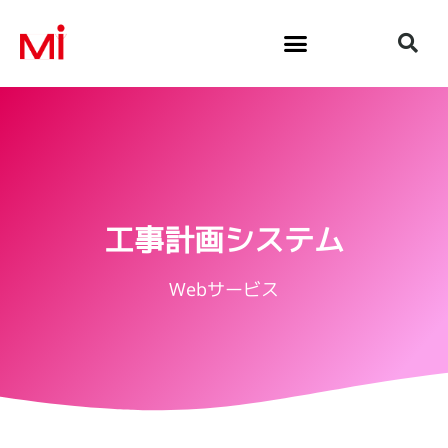
内
容
を
ス
キ
ッ
プ
工事計画システム
Webサービス