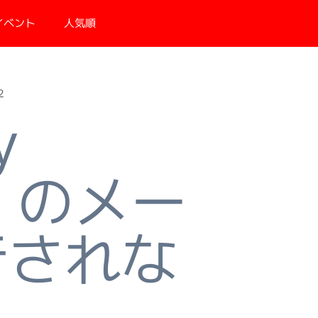
イベント
人気順
2
y
us のメー
行されな