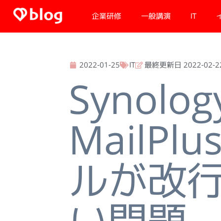
内
企業研修
一般講演
IT
容
を
ス
キ
2022-01-25
IT
最終更新日 2022-02-2
ッ
Synolog
プ
MailPl
ルが改
い問題