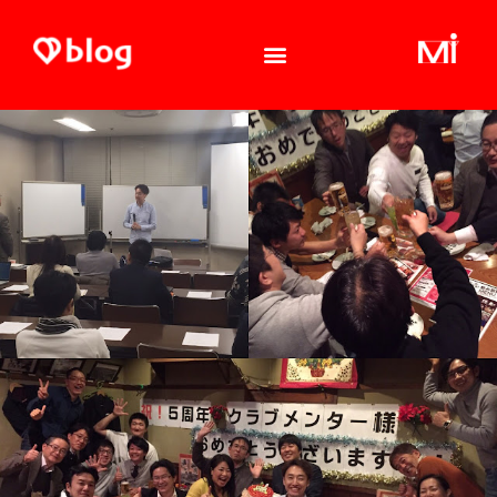
内
容
を
ス
キ
ッ
プ