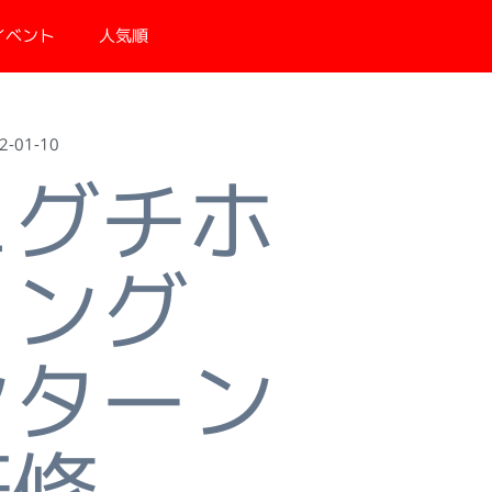
イベント
人気順
-01-10
エグチホ
ィング
ンターン
研修