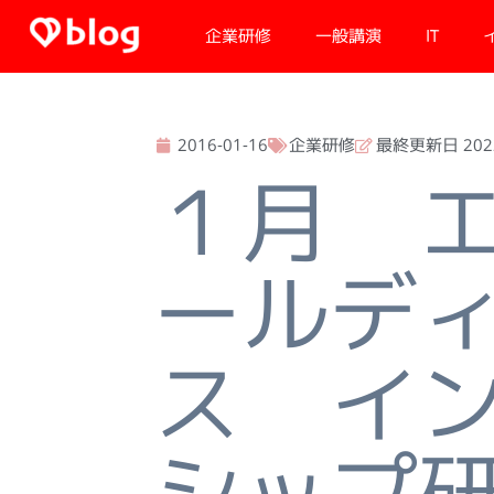
内
企業研修
一般講演
IT
容
を
ス
キ
2016-01-16
企業研修
最終更新日 2022
ッ
１月 
プ
ールデ
ス イ
シップ