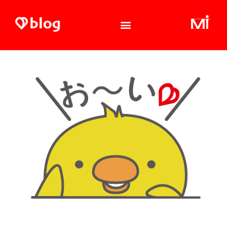
内
容
を
ス
キ
ッ
プ